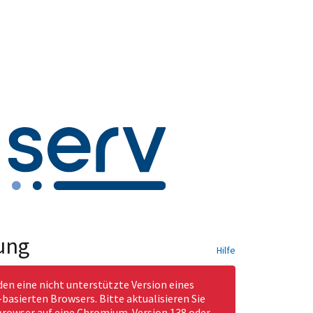
ung
Hilfe
den eine nicht unterstützte Version eines
asierten Browsers. Bitte aktualisieren Sie
rowser auf eine Chromium-Version 138 oder